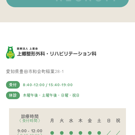
愛知県豊田市和会町稲葉28-1
8:40-12:00 / 15:40-19:00
受付
休診
木曜午後・土曜午後・日曜・祝日
診療時間
月
火
水
木
金
土
日
祝
〈 受付時間 〉
9:00 - 12:00
●
●
●
●
●
●
／
／